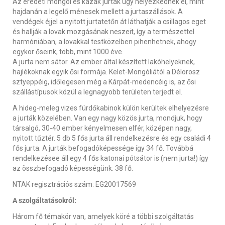
Az eredeti mongol és kazak jurták úgy helyezkednek el, mint
hajdanán a legelő ménesek mellett a jurtaszállások. A
vendégek éjjel a nyitott jurtatetőn át láthatják a csillagos eget
és hallják a lovak mozgásának neszeit, így a természettel
harmóniában, a lovakkal testközelben pihenhetnek, ahogy
egykor őseink, több, mint 1000 éve.
A jurta nem sátor. Az ember által készített lakóhelyeknek,
hajlékoknak egyik ősi formája. Kelet-Mongóliától a Délorosz
sztyeppéig, időlegesen még a Kárpát-medencéig is, az ősi
szállástípusok közül a legnagyobb területen terjedt el.
A hideg-meleg vizes fürdőkabinok külön kerültek elhelyezésre
a jurták közelében. Van egy nagy közös jurta, mondjuk, hogy
társalgó, 30-40 ember kényelmesen elfér, középen nagy,
nyitott tűztér. 5 db 5 fős jurta áll rendelkezésre és egy családi 4
fős jurta. A jurták befogadóképessége így 34 fő. Továbbá
rendelkezésee áll egy 4 fős katonai pótsátor is (nem jurta!) így
az összbefogadó képességünk: 38 fő.
NTAK regisztrációs szám: EG20017569
A szolgáltatásokról:
Három fő témakör van, amelyek köré a többi szolgáltatás