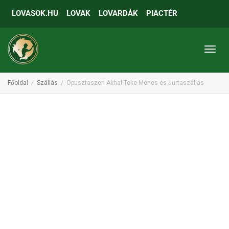
LOVASOK.HU
LOVAK
LOVARDÁK
PIACTÉR
Toggl
Főoldal
Szállás
Ópusztaszeri Akhal Teke Ménes és Jurtaszállás