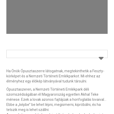
Ha Önök Ópusztaszerre látogatnak, megtekinthetik a Feszty-
körképet és a Nemzeti Történeti Emlékparkot. Mi ehhez az
élményhez egy élőkép látványával tudunk társulni.
Ópusztaszeren, a Nemzeti Történeti Emlékpark déli
szomszédságában él Magyarország egyetlen Akhal Teke
ménese. Ezek a lovak azonos fajtájúak a honfoglalás lovaival…
Ebbe a „képbe” be lehet lépni, megismerni, kipróbálni, és ha
tetszik meg is lehet szállni: