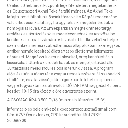
Család 50 hektáros, központi legelőterületén, megtekinthetik
az Ópusztaszeri Akhal Teke fajtájú ménest. Az Akhal Teke
lófajta, amit láthatunk, őseink társa volt a Kárpát-medencébe
való érkezésünk alatt, így ha úgy tetszik, megtekinthetjük a
honfoglalás lovait. Az Emlékparkban megtekinthető tárgyi
emlékek és ábrázolások itt megelevenednek és testközelbe
kerülnek a csapat számára. A lovakat itt testközelből vehetjük
szemünkre, ménesi szabadtartásos állapotukban, akár egykor,
amikor nomád legeltető állattartásos életforma jellemezte
népünket. Megnézzük a munkalovakat, öreg kancákat és a
kiscsikókat. Utunk az eredeti kazak és mongol jurtákból álló
Jurtaszállás mellől indul és oda is térünk vissza. A program
előtt és után a tágas tér a csapat rendelkezésére áll szabadidő
eltöltésre, és a közösségi társalgónkban le lehet ülni pihenni,
vagy elfogyasztani az útravalót. IDŐTARTAM nagyjából 45 perc
kezdet: 10-15 óra között előre egyeztetés szerint.
A CSOMAG ÁRA 3.500 Ft/fő (minimális létszám: 15 fő)
Információ és bejelentkezés: cseppentoopuszta@gmail.com
Cím: 6767 Ópusztaszer, GPS koordináták: 46.478730,
20.086800