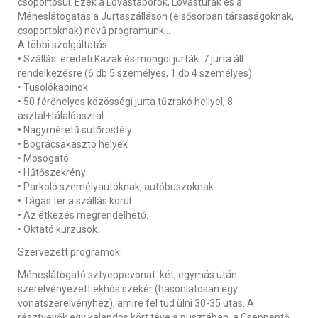
csoportosul. Ezek a Lovastáborok, Lovastúrák és a
Méneslátogatás a Jurtaszálláson (elsősorban társaságoknak,
csoportoknak) nevű programunk…
A többi szolgáltatás:
• Szállás: eredeti Kazak és mongol jurták. 7 jurta áll
rendelkezésre (6 db 5 személyes, 1 db 4 személyes)
• Tusolókabinok
• 50 férőhelyes közösségi jurta tűzrakó hellyel, 8
asztal+tálalóasztal
• Nagyméretű sütőrostély
• Bográcsakasztó helyek
• Mosogató
• Hűtőszekrény
• Parkoló személyautóknak, autóbuszoknak
• Tágas tér a szállás körül
• Az étkezés megrendelhető.
• Oktató kurzusok.
Szervezett programok:
Méneslátogató sztyeppevonat: két, egymás után
szerelvényezett ekhós szekér (hasonlatosan egy
vonatszerelvényhez), amire fel tud ülni 30-35 utas. A
résztvevők egy kalandos kört téve a pusztában, a Cseppentő