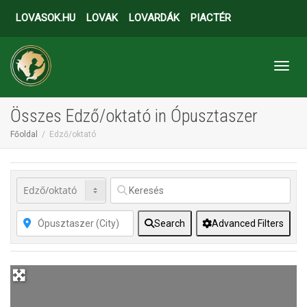
LOVASOK.HU
LOVAK
LOVARDÁK
PIACTÉR
Toggl
Összes Edző/oktató in Ópusztaszer
Főoldal
Edző/oktató
Search
Advanced Filters