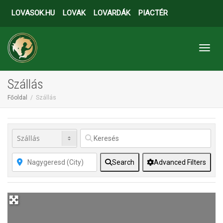
LOVASOK.HU
LOVAK
LOVARDÁK
PIACTÉR
Toggl
Szállás
Főoldal
Szállás
Search
Advanced Filters