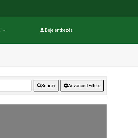
K
Bejelentkezés
Regisztráció
Search
Advanced Filters