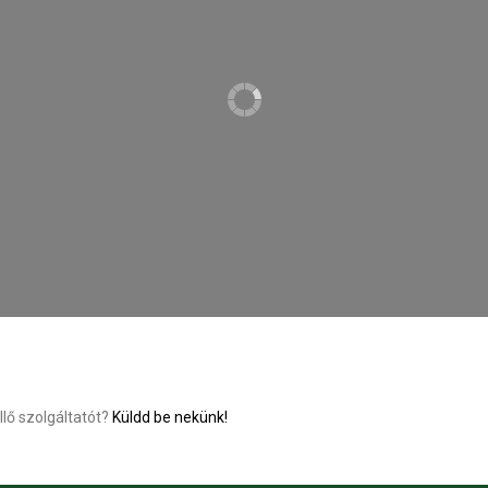
llő szolgáltatót?
Küldd be nekünk!