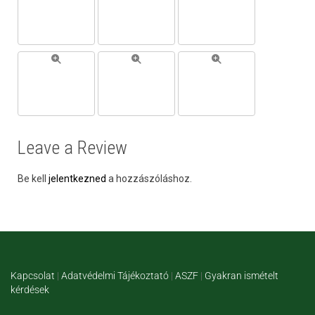
Leave a Review
Be kell
jelentkezned
a hozzászóláshoz.
Kapcsolat
|
Adatvédelmi Tájékoztató
|
ASZF
|
Gyakran ismételt
kérdések