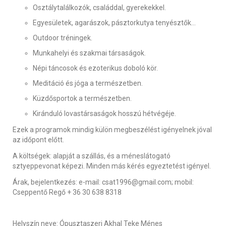
Osztálytalálkozók, családdal, gyerekekkel.
Egyesületek, agarászok, pásztorkutya tenyésztők…
Outdoor tréningek.
Munkahelyi és szakmai társaságok.
Népi táncosok és ezoterikus doboló kör.
Meditáció és jóga a természetben.
Küzdősportok a természetben.
Kiránduló lovastársaságok hosszú hétvégéje.
Ezek a programok mindig külön megbeszélést igényelnek jóval
az időpont előtt.
A költségek: alapját a szállás, és a méneslátogató
sztyeppevonat képezi. Minden más kérés egyeztetést igényel.
Árak, bejelentkezés: e-mail: csat1996@gmail.com; mobil:
Cseppentő Regő + 36 30 638 8318
Helyszín neve:
Ópusztaszeri Akhal Teke Ménes