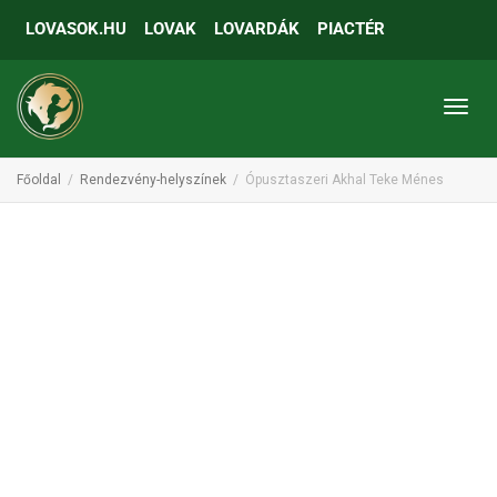
LOVASOK.HU
LOVAK
LOVARDÁK
PIACTÉR
Toggl
Főoldal
Rendezvény-helyszínek
Ópusztaszeri Akhal Teke Ménes