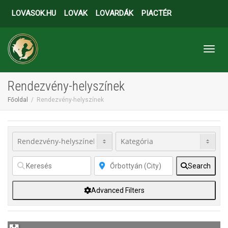
LOVASOK.HU
LOVAK
LOVARDÁK
PIACTÉR
Toggl
Rendezvény-helyszínek
Főoldal
Rendezvény-helyszínek
Search
Advanced Filters