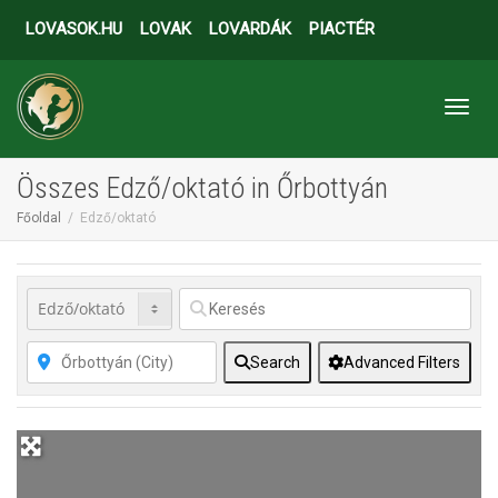
LOVASOK.HU
LOVAK
LOVARDÁK
PIACTÉR
Toggl
Összes Edző/oktató in Őrbottyán
Főoldal
Edző/oktató
Search
Advanced Filters