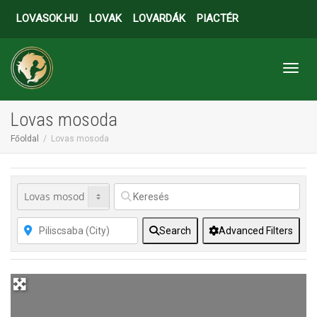
LOVASOK.HU
LOVAK
LOVARDÁK
PIACTÉR
Toggl
Lovas mosoda
Főoldal
Lovas mosoda
Search
Advanced Filters