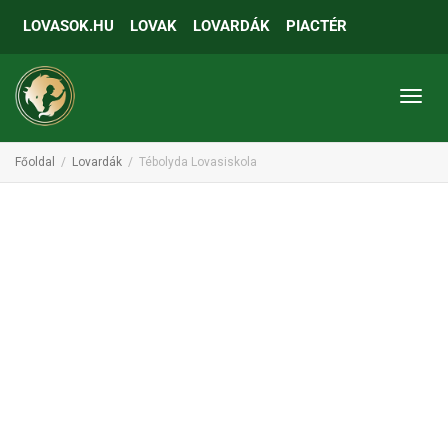
LOVASOK.HU
LOVAK
LOVARDÁK
PIACTÉR
Toggl
Főoldal
Lovardák
Tébolyda Lovasiskola