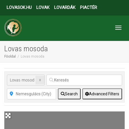
LOVASOK.HU
LOVAK
LOVARDÁK
PIACTÉR
Toggl
Lovas mosoda
Főoldal
Lovas mosoda
Search
Advanced Filters