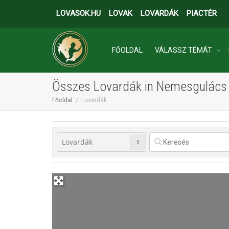
LOVASOK.HU
LOVAK
LOVARDÁK
PIACTÉR
FŐOLDAL
VÁLASSZ TÉMÁT
Összes Lovardák in Nemesgulács
INGATLANOK
Főoldal
Lovardák