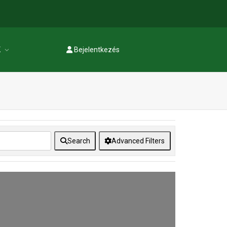
K
Bejelentkezés
Regisztráció
Search
Advanced Filters