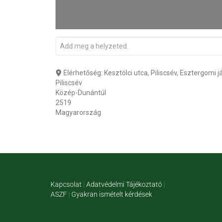
Elérhetőség:
Kesztölci utca, Piliscsév, Esztergomi 
Piliscsév
Közép-Dunántúl
2519
Magyarország
Kapcsolat
|
Adatvédelmi Tájékoztató
|
ASZF
|
Gyakran ismételt kérdések