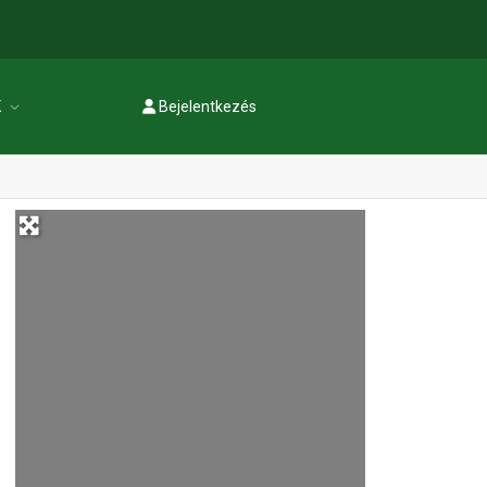
K
Bejelentkezés
Regisztráció