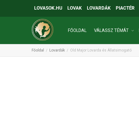
LOVASOK.HU
LOVAK
LOVARDÁK
PIACTÉR
FŐOLDAL
VÁLASSZ TÉMÁT
Főoldal
Lovardák
Old Major Lovarda és Állatsimogató
INGATLANOK