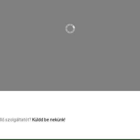
llő szolgáltatót?
Küldd be nekünk!