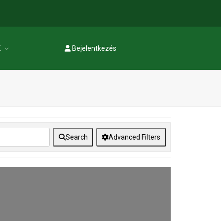
K
Bejelentkezés
Regisztráció
Search
Advanced Filters