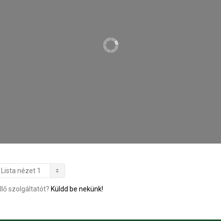
llő szolgáltatót?
Küldd be nekünk!