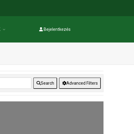
K
Bejelentkezés
Regisztráció
Search
Advanced Filters