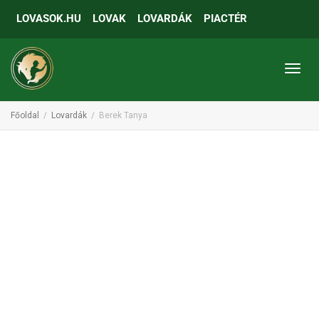
LOVASOK.HU
LOVAK
LOVARDÁK
PIACTÉR
Toggl
Főoldal
Lovardák
Berek Tanya