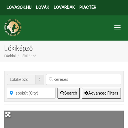
LOVASOK.HU
LOVAK
LOVARDÁK
PIACTÉR
Toggl
Lókiképző
Főoldal
Lókiképző
Search
Advanced Filters