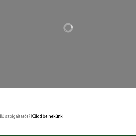
llő szolgáltatót?
Küldd be nekünk!