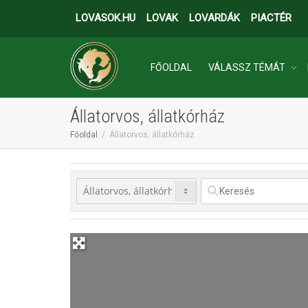
LOVASOK.HU
LOVAK
LOVARDÁK
PIACTÉR
FŐOLDAL
VÁLASSZ TÉMÁT
Állatorvos, állatkórház
INGATLANOK
Főoldal
Állatorvos, állatkórház