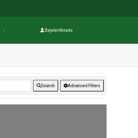
K
Bejelentkezés
Regisztráció
Search
Advanced Filters