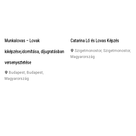
Munkalovas – Lovak
Catarina Ló és Lovas Képzés
Szigetmonostor
,
Szigetmonostor
,
kiképzése,idomítása, díjugratásban
Magyarország
versenyeztetése
Budapest
,
Budapest
,
Magyarország