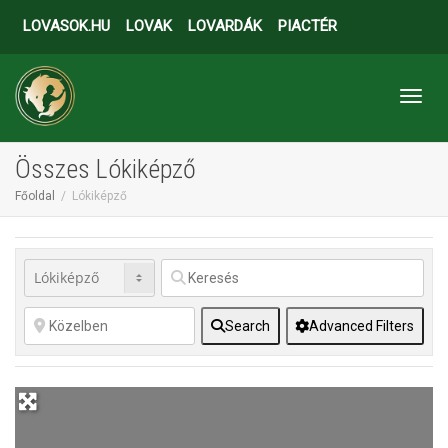
LOVASOK.HU
LOVAK
LOVARDÁK
PIACTÉR
Toggl
Összes Lókiképző
Főoldal
Lókiképző
Search
Advanced Filters