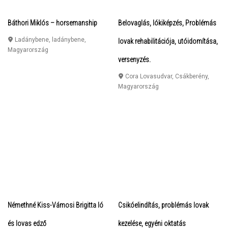
Báthori Miklós – horsemanship
Belovaglás, lókiképzés, Problémás
Ladánybene
,
ladánybene
,
lovak rehabilitációja, utóidomítása,
Magyarország
versenyzés.
Cora Lovasudvar
,
Csákberény
,
Magyarország
Némethné Kiss-Vámosi Brigitta ló
Csikóelindítás, problémás lovak
és lovas edző
kezelése, egyéni oktatás