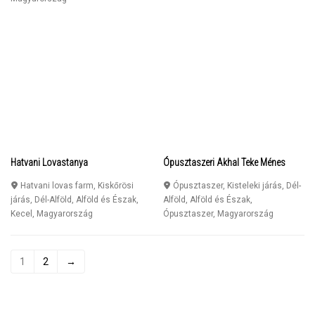
Hatvani Lovastanya
Ópusztaszeri Akhal Teke Ménes
Hatvani lovas farm, Kiskőrösi
Ópusztaszer, Kisteleki járás, Dél-
járás, Dél-Alföld, Alföld és Észak
,
Alföld, Alföld és Észak
,
Kecel
,
Magyarország
Ópusztaszer
,
Magyarország
1
2
→