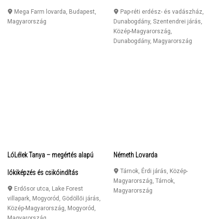
Mega Farm lovarda
,
Budapest
,
Pap-réti erdész- és vadászház,
Magyarország
Dunabogdány, Szentendrei járás,
Közép-Magyarország
,
Dunabogdány
,
Magyarország
LóLélek Tanya – megértés alapú
Németh Lovarda
Tárnok, Érdi járás, Közép-
lókiképzés és csikóindítás
Magyarország
,
Tárnok
,
Erdősor utca, Lake Forest
Magyarország
villapark, Mogyoród, Gödöllői járás,
Közép-Magyarország
,
Mogyoród
,
Magyarország