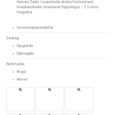
Hatvani Zalán: Lovasiskolai oktató/futószárazó,
lovaskaszkadőr, lovastanár/hippológus – 2-5 nincs
megadva
Versenytapasztalattal
Szakág:
Díjugratás
Díjlovaglás
Nyelvtudás:
Angol
Német