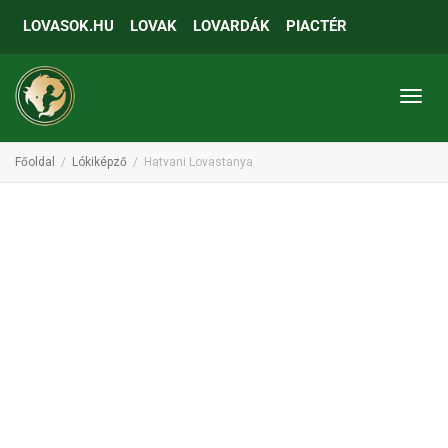
LOVASOK.HU
LOVAK
LOVARDÁK
PIACTÉR
Toggl
Főoldal
Lókiképző
Hatvani Lovastanya