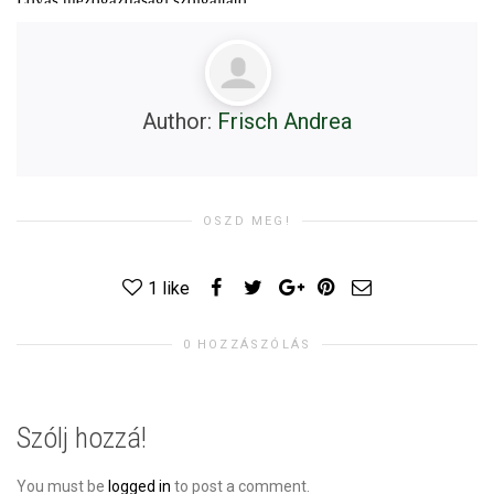
Author:
Frisch Andrea
OSZD MEG!
1
like
0 HOZZÁSZÓLÁS
Szólj hozzá!
You must be
logged in
to post a comment.