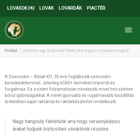
LOVASOK.HU
LOVAK
LOVARDÁK
PIACTÉR
Toggl
Főoldal
Jól jönne egy új talicska? Most akár ingyen is kaphatsz egyet!
A Szerszám – Ablak Kft. 30 éve foglalkozik szerszám
kereskedelemmel. Jelenleg 6500+ terméket importál és
forgalmaz. Ez a szám folyamatosan növekszik mivel heti szinten
bővül újdonságokkal. A minél gyorsabb és rugalmasabb kiszállítás
érdekében saját raktárral és raktárkészlettel rendelkezik.
Nagy hangsúly fektetünk arra hogy versenyképes
árakat tudjunk biztosítani vásárlóink részére.