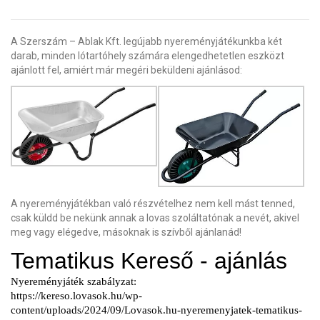
A Szerszám – Ablak Kft. legújabb nyereményjátékunkba két
darab, minden lótartóhely számára elengedhetetlen eszközt
ajánlott fel, amiért már megéri beküldeni ajánlásod:
A nyereményjátékban való részvételhez nem kell mást tenned,
csak küldd be nekünk annak a lovas szoláltatónak a nevét, akivel
meg vagy elégedve, másoknak is szívből ajánlanád!