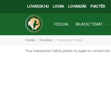
LOVASOK.HU
LOVAK
LOVARDÁK
PIACTÉR
FŐOLDAL
VÁLASSZ TÉMÁT
Főoldal
Checkout
Transaction Failed
INGATLANOK
Your transaction failed, please try again or contact site