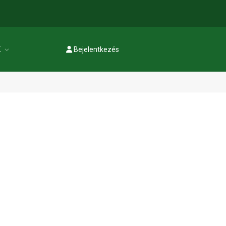
K
Bejelentkezés
Regisztráció