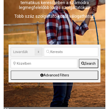
tematikus keresőjében a számodra
legmegfelelőbb lovas szolgáltatókat!
Több száz szolgáltató közül válogathatsz.
[gd_cpt_listings]
Search
Advanced Filters