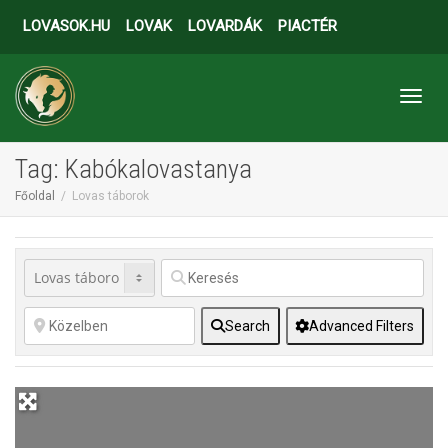
LOVASOK.HU
LOVAK
LOVARDÁK
PIACTÉR
Toggl
Tag: Kabókalovastanya
Főoldal
Lovas táborok
Search
Advanced Filters