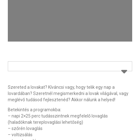
Szereted a lovakat? Kíváncsi vagy, hogy telik egy nap a
lovardában? Szeretnél megismerkedni a lovak világával, vagy
meglévő tudásod fejlesztenéd? Akkor nálunk a helyed!
Betekintés a programokba:
– napi 2×25 perc tudásszintnek megfelelő lovaglás
(haladóknak tereplovaglási lehetőség)
– szőrén lovaglás
– voltizsálás