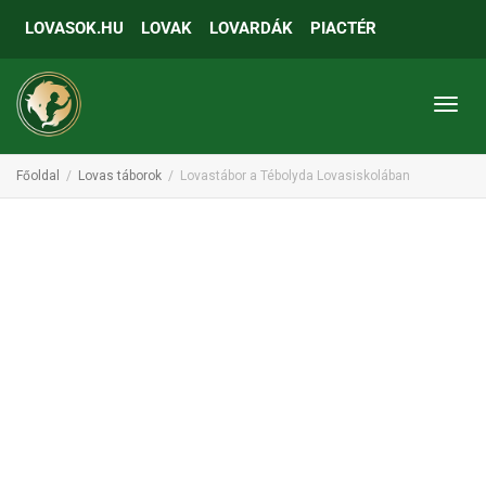
LOVASOK.HU
LOVAK
LOVARDÁK
PIACTÉR
Toggl
Főoldal
Lovas táborok
Lovastábor a Tébolyda Lovasiskolában