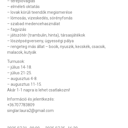
– tereplovaglás
– elméleti oktatás
– lovak körüli teendők megismerése
– lómosás, vizeskedés, sörényfonás
– szabad medencehasználat
– fagyizás
– játszótér (trambulin, hinta), társasjátékok
– lószépségverseny, ügyességi pálya
– rengeteg más állat – bocik, nyuszik, kecskék, csacsik,
malacok, kutyák
Turnusok:
– július 14-18.
– július 21-25.
– augusztus 4-8.
– augusztus 11-15.
Akár 1-1 napra is lehet csatlakozni!
Információ és jelentkezés:
+36707783809
singlar.laura2@gmail.com