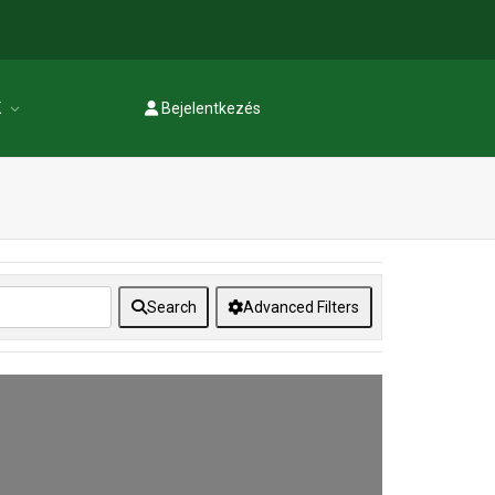
K
Bejelentkezés
Regisztráció
Search
Advanced Filters