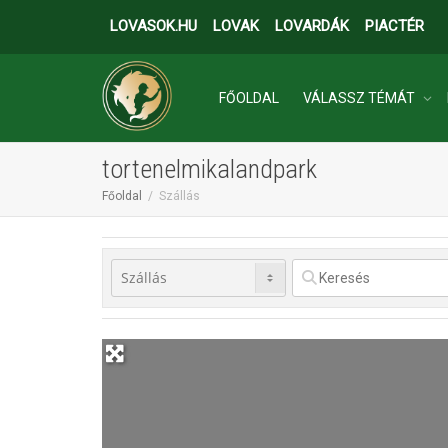
LOVASOK.HU
LOVAK
LOVARDÁK
PIACTÉR
FŐOLDAL
VÁLASSZ TÉMÁT
tortenelmikalandpark
INGATLANOK
Főoldal
Szállás