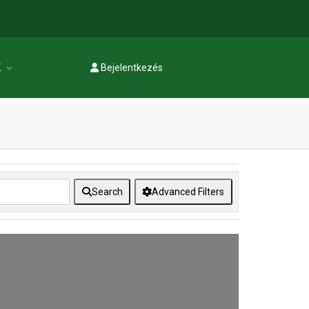
K
Bejelentkezés
Regisztráció
Search
Advanced Filters