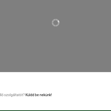
llő szolgáltatót?
Küldd be nekünk!