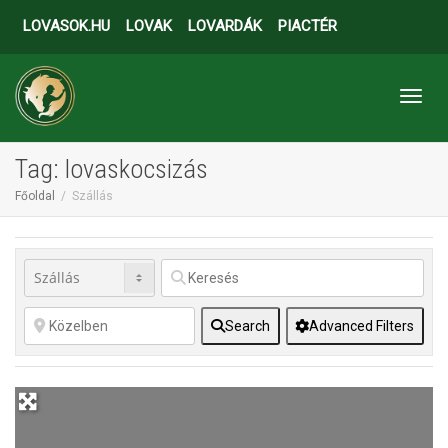
LOVASOK.HU
LOVAK
LOVARDÁK
PIACTÉR
Toggl
Tag: lovaskocsizás
Főoldal
Szállás
Search
Advanced Filters