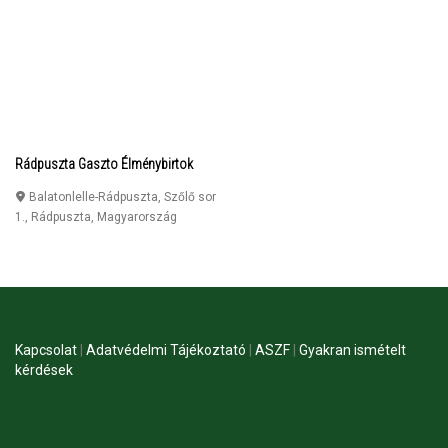
Rádpuszta Gaszto Élménybirtok
Balatonlelle-Rádpuszta, Szőlő sor
1.
,
Rádpuszta
,
Magyarország
Kapcsolat
|
Adatvédelmi Tájékoztató
|
ASZF
|
Gyakran ismételt
kérdések