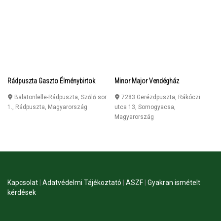
Rádpuszta Gaszto Élménybirtok
Minor Major Vendégház
Balatonlelle-Rádpuszta, Szőlő sor
7283 Gerézdpuszta, Rákóczi
1.
,
Rádpuszta
,
Magyarország
utca 13
,
Somogyacsa
,
Magyarország
Kapcsolat
|
Adatvédelmi Tájékoztató
|
ASZF
|
Gyakran ismételt
kérdések