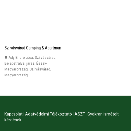
Szilvásvárad Camping & Apartman
Ady Endre utca, Szilvásvárad,
Bélapátfalvai járás, Észak-
Magyarország
,
Szilvásvárad
,
Magyarország
Kapcsolat
|
Adatvédelmi Tájékoztató
|
ASZF
|
Gyakran ismételt
kérdések