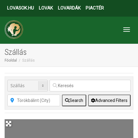
LOVASOK.HU
LOVAK
LOVARDÁK
PIACTÉR
Toggl
Szállás
Főoldal
Szállás
Search
Advanced Filters