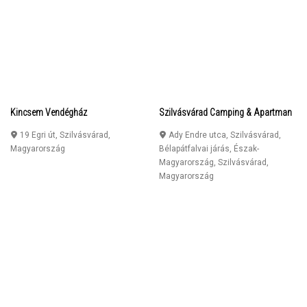
Kincsem Vendégház
Szilvásvárad Camping & Apartman
19 Egri út
,
Szilvásvárad
,
Ady Endre utca, Szilvásvárad,
Magyarország
Bélapátfalvai járás, Észak-
Magyarország
,
Szilvásvárad
,
Magyarország