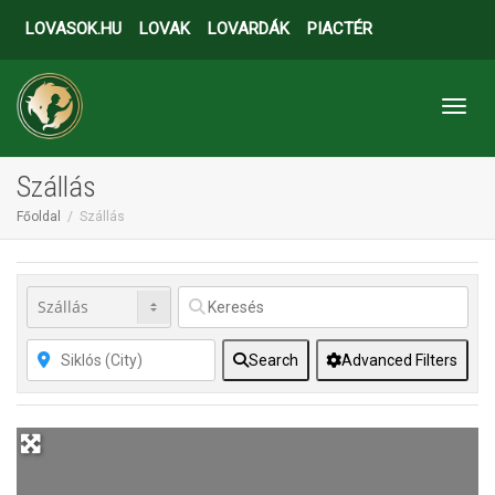
LOVASOK.HU
LOVAK
LOVARDÁK
PIACTÉR
Toggl
Szállás
Főoldal
Szállás
Search
Advanced Filters