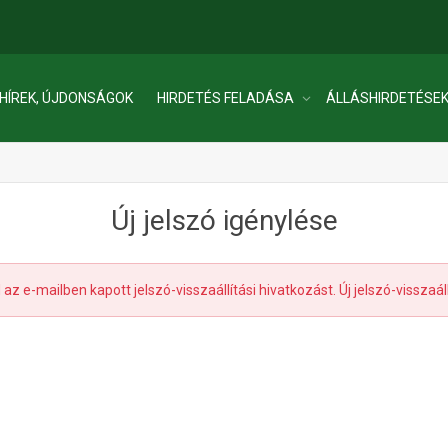
HÍREK, ÚJDONSÁGOK
HIRDETÉS FELADÁSA
ÁLLÁSHIRDETÉSE
Új jelszó igénylése
az e-mailben kapott jelszó-visszaállítási hivatkozást. Új jelszó-visszaál