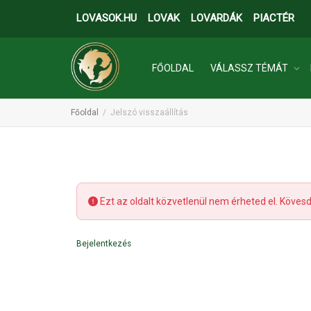
LOVASOK.HU
LOVAK
LOVARDÁK
PIACTÉR
FŐOLDAL
VÁLASSZ TÉMÁT
Főoldal
Jelszó visszaállítás
INGATLANOK
Ezt az oldalt közvetlenül nem érheted el. Kövesd 
Bejelentkezés