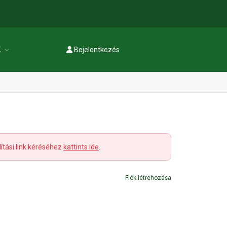
K
Bejelentkezés
Regisztráció
lítási link kéréséhez
kattints ide
.
Fiók létrehozása