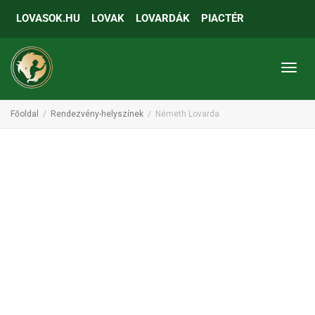
LOVASOK.HU
LOVAK
LOVARDÁK
PIACTÉR
Toggl
Főoldal
Rendezvény-helyszínek
Németh Lovarda