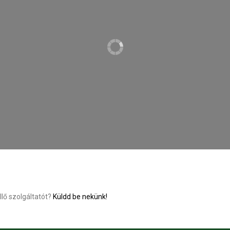
llő szolgáltatót?
Küldd be nekünk!