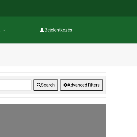
K
Bejelentkezés
Regisztráció
Search
Advanced Filters