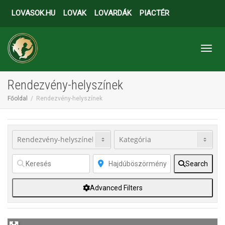
LOVASOK.HU
LOVAK
LOVARDÁK
PIACTÉR
Toggl
Rendezvény-helyszínek
Főoldal
Rendezvény-helyszínek
Search
Advanced Filters