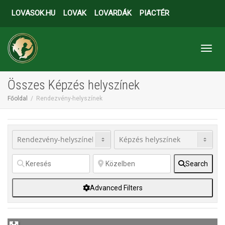
LOVASOK.HU
LOVAK
LOVARDÁK
PIACTÉR
Toggl
Összes Képzés helyszínek
Főoldal
Rendezvény-helyszínek
Search
Advanced Filters