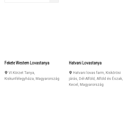
Fekete Western Lovastanya
Hatvani Lovastanya
VI.Körzet Tanya
,
Hatvani lovas farm, Kiskőrösi
Kiskunfélegyháza
,
Magyarország
járás, Dél-Alföld, Alföld és Észak
,
Kecel
,
Magyarország