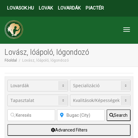
LOVASOK.HU
LOVAK
LOVARDÁK
PIACTÉR
Toggl
Lovász, lóápoló, lógondozó
Főoldal
Lovász, lóápoló, lógondozó
Search
Advanced Filters