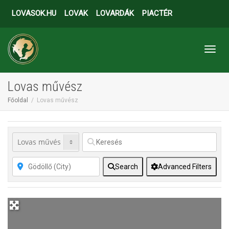
LOVASOK.HU
LOVAK
LOVARDÁK
PIACTÉR
Toggl
Lovas művész
Főoldal
Lovas művész
Search
Advanced Filters