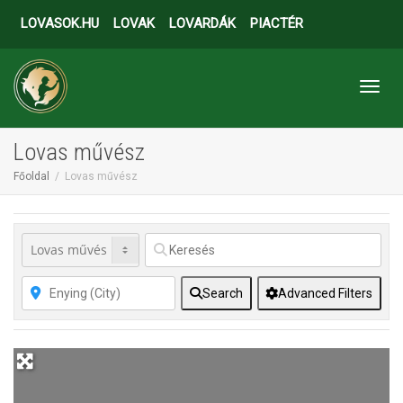
LOVASOK.HU
LOVAK
LOVARDÁK
PIACTÉR
Toggl
Lovas művész
Főoldal
Lovas művész
Search
Advanced Filters