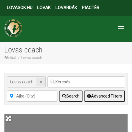
LOVASOK.HU
LOVAK
LOVARDÁK
PIACTÉR
Toggl
Lovas coach
Főoldal
Lovas coach
Search
Advanced Filters