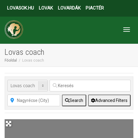
LOVASOK.HU
LOVAK
LOVARDÁK
PIACTÉR
Toggl
Lovas coach
Főoldal
Lovas coach
Search
Advanced Filters