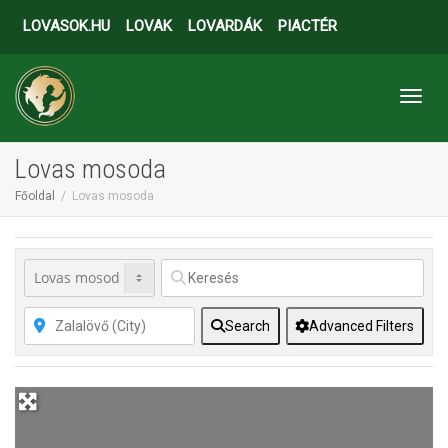
LOVASOK.HU
LOVAK
LOVARDÁK
PIACTÉR
Toggl
Lovas mosoda
Főoldal
Lovas mosoda
Search
Advanced Filters