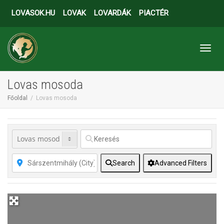
LOVASOK.HU
LOVAK
LOVARDÁK
PIACTÉR
Toggl
Lovas mosoda
Főoldal
Lovas mosoda
Search
Advanced Filters