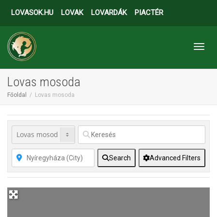
LOVASOK.HU
LOVAK
LOVARDÁK
PIACTÉR
Toggl
Lovas mosoda
Főoldal
Lovas mosoda
Search
Advanced Filters