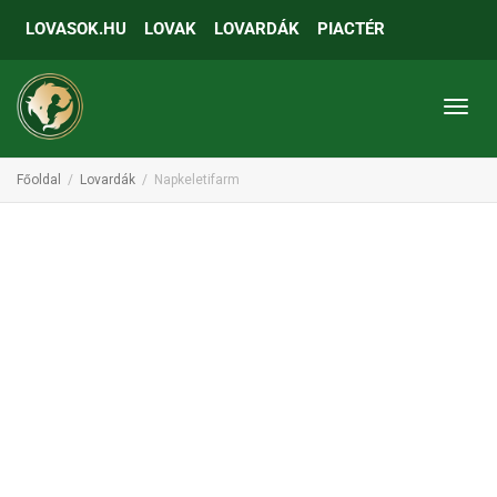
LOVASOK.HU
LOVAK
LOVARDÁK
PIACTÉR
Toggl
Főoldal
Lovardák
Napkeletifarm