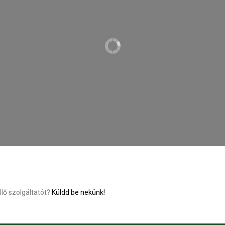
llő szolgáltatót?
Küldd be nekünk!