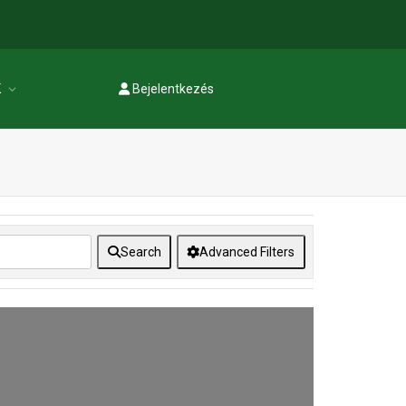
K
Bejelentkezés
Regisztráció
Search
Advanced Filters