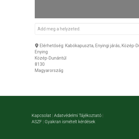
Elérhetőség:
Kabókapuszta, Enyingi járás, Közép-D
Enying
Közép-Dunántúl
8130
Magyarország
Kapcsolat
|
Adatvédelmi Tájékoztató
|
ASZF
|
Gyakran ismételt kérdések