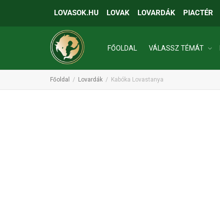
LOVASOK.HU
LOVAK
LOVARDÁK
PIACTÉR
FŐOLDAL
VÁLASSZ TÉMÁT
Főoldal
Lovardák
Kabóka Lovastanya
INGATLANOK