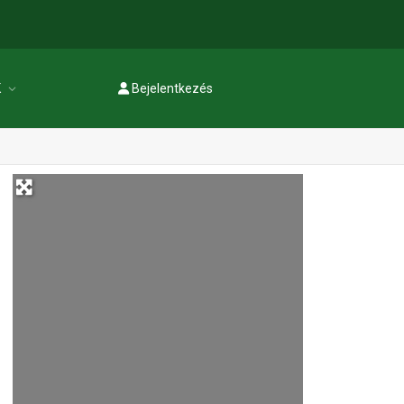
K
Bejelentkezés
Regisztráció