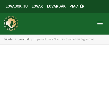
LOVASOK.HU
LOVAK
LOVARDÁK
PIACTÉR
Toggl
Főoldal
Lovardák
Imperiál Lovas Sport és Szabadidő Egyesület