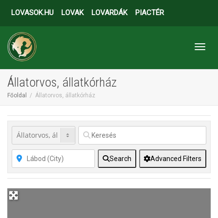
LOVASOK.HU
LOVAK
LOVARDÁK
PIACTÉR
Toggl
Állatorvos, állatkórház
Főoldal
Állatorvos, állatkórház
Search
Advanced Filters